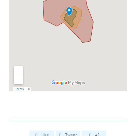
Like
Tweet
+1


