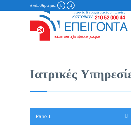


Ακολουθήστε μας:
Ιατρικές Υπηρεσί
Pane 1