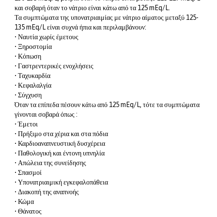
και σοβαρή όταν το νάτριο είναι κάτω από τα 125 mEq/L.
Τα συμπτώματα της υπονατριαιμίας με νάτριο αίματος μεταξύ 125-
135 mEq/L είναι συχνά ήπια και περιλαμβάνουν:
• Ναυτία χωρίς έμετους
• Ξηροστομία
• Κόπωση
• Γαστρεντερικές ενοχλήσεις
• Ταχυκαρδία
• Κεφαλαλγία
• Σύγχυση
Όταν τα επίπεδα πέσουν κάτω από 125 mEq/L, τότε τα συμπτώματα
γίνονται σοβαρά όπως :
• Έμετοι
• Πρήξιμο στα χέρια και στα πόδια
• Καρδιοαναπνευστική δυσχέρεια
• Παθολογική και έντονη υπνηλία
• Απώλεια της συνείδησης
• Σπασμοί
• Υπονατριαιμική εγκεφαλοπάθεια
• Διακοπή της αναπνοής
• Κώμα
• Θάνατος