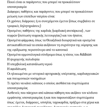
Ποιοί είναι οι παράγοντες που μπορεί να προκαλέσουν
υπονατριαιμία
Διάφορες παθήσεις και παράγοντες που μπορεί να προκαλέσουν
μείωση των επιπέδων νατρίου είναι:
Οι χρόνιες διάρροιες ή οι συνεχόμενοι έμετοι (όπως συμβαίνει σε
τροφικές δηλητηριάσεις)
Ορισμένες παθήσεις της καρδιάς (καρδιακή ανεπάρκεια) , των
νεφρών (έκπτωση νεφρικής λειτουργίας) και του ήπατος
Ορισμένα φάρμακα, όπως τα Θειαζιδικά διουρητικά και ορισμένα
αντικαταθλιπτικά τα οποία αυξάνουν τη συχνότητα της ούρησης και
της εφίδρωσης περισσότερο από το κανονικό
Ορισμένα ορμονολογικά σύνδρομα όπως η νόσος του Addison
Η ψυχογενής πολυδιψία
Η υπερβολική κατανάλωση νερού
Η αφυδάτωση
Οι ηλικιωμένοι με ιστορικό αρτηριακής υπέρτασης, καρδιαγγειακών
και πνευμονικών νοσημάτων
Τι πρέπει να κάνει κάποιος ο οποίος αισθάνεται συμπτώματα
υπονατριαιμίας
Ασθενείς που πάσχουν από κάποια πάθηση που αυξάνει τον κίνδυνο
εμφάνισης υπονατριαιμίας ή και που παρουσιάζουν συμπτώματα
όπως: έμετοι, διάρροιες, υπνηλία, ταχυκαρδία, πρήξιμο στα χέρια και