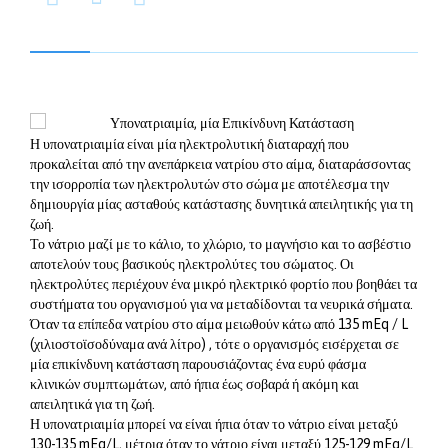
Η υπονατριαιμία είναι μία ηλεκτρολυτική διαταραχή που
προκαλείται από την ανεπάρκεια νατρίου στο αίμα, διαταράσσοντας
την ισορροπία των ηλεκτρολυτών στο σώμα με αποτέλεσμα την
δημιουργία μίας ασταθούς κατάστασης δυνητικά απειλητικής για τη
ζωή.
Το νάτριο μαζί με το κάλιο, το χλώριο, το μαγνήσιο και το ασβέστιο
αποτελούν τους βασικούς ηλεκτρολύτες του σώματος. Οι
ηλεκτρολύτες περιέχουν ένα μικρό ηλεκτρικό φορτίο που βοηθάει τα
συστήματα του οργανισμού για να μεταδίδονται τα νευρικά σήματα.
Όταν τα επίπεδα νατρίου στο αίμα μειωθούν κάτω από 135 mEq / L
(χιλιοστοϊσοδύναμα ανά λίτρο) , τότε ο οργανισμός εισέρχεται σε
μία επικίνδυνη κατάσταση παρουσιάζοντας ένα ευρύ φάσμα
κλινικών συμπτωμάτων, από ήπια έως σοβαρά ή ακόμη και
απειλητικά για τη ζωή.
Η υπονατριαιμία μπορεί να είναι ήπια όταν το νάτριο είναι μεταξύ
130-135 mEq/L, μέτρια όταν το νάτριο είναι μεταξύ 125-129 mEq/L