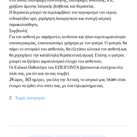
στα πόδια, διαταραχή συνείδησης, διαταραχές αναπνοής, κ.α.,
χρήζουν άμεσης Ιατρικής βοήθειας και θεραπείας.
Η θεραπεία μπορεί να περιλαμβάνει τον περιορισμό του νερού,
ενδοφλέβιο ορό, χορήγηση διουρητικών και συνεχή ιατρική
παρακολούθηση.
Συμβουλή:
Για τον ασθενή με παράγοντες κινδύνου και ήπια συμπτωματολογία
υπονατριαιμίας, επικοινωνούμε γρήγορα με τον γιατρό. Ο γιατρός θα
πάρει το ιστορικό του ασθενούς, θα εξετάσει κλινικά τον ασθενή και
θα χορηγήσει την κατάλληλη θεραπευτική αγωγή. Επίσης ο γιατρός
μπορεί να ζητήσει αιματολογικό έλεγχο του ασθενούς.
Οι Ειδικοί Παθολόγοι του ΕΠΕΙΓΟΝΤΑ βρίσκονται συνέχεια στο
πλάι σας, για ότι και να σας συμβεί.
24 ώρες, 365 ημέρες, για όλη την Αττική, το ιατρικό μας team είναι
έτοιμο να έρθει στο σπίτι σας, με ένα τηλεφώνημα σας.
Category
Χωρίς κατηγορία
