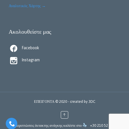
Αναλυτικός Χάρτης
→
Ακολουθείστε μας

Facebook

Instagram
ΕΠΕΙΓΟΝΤΑ © 2020 - created by
3DC
↑


Για περιπτώσεις έκτακτης ανάγκης καλέστε στο
+30 210 52 000 44